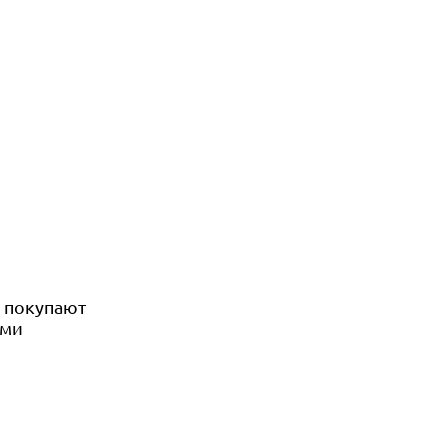
е покупают
ами