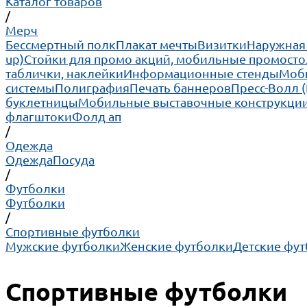
Каталог товаров
/
Мерч
Бессмертный полк
Плакат мечты
Визитки
Наружная
up)
Cтойки для промо акций, мобильные промосто
таблички, наклейки
Информационные стенды
Моби
системы
Полиграфия
Печать баннеров
Пресс-Волл 
буклетницы
Мобильные выставочные конструкции
флагштоки
Фолд ап
/
Одежда
Одежда
Посуда
/
Футболки
Футболки
/
Спортивные футболки
Мужские футболки
Женские футболки
Детские фу
Спортивные футболки