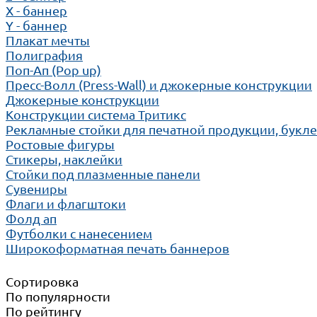
X - баннер
Y - баннер
Плакат мечты
Полиграфия
Поп-Ап (Pop up)
Пресс-Волл (Press-Wall) и джокерные конструкции
Джокерные конструкции
Конструкции система Тритикс
Рекламные стойки для печатной продукции, букл
Ростовые фигуры
Стикеры, наклейки
Стойки под плазменные панели
Сувениры
Флаги и флагштоки
Фолд ап
Футболки с нанесением
Широкоформатная печать баннеров
Сортировка
По популярности
По рейтингу