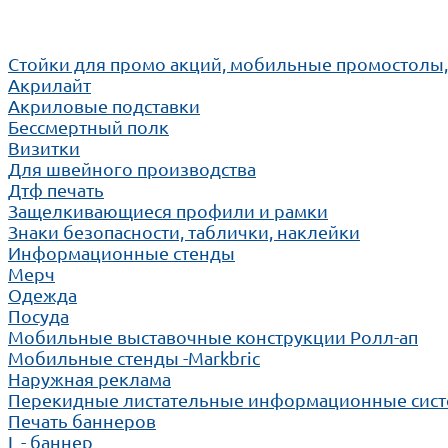
Cтойки для промо акций, мобильные промостолы
Акрилайт
Акриловые подставки
Бессмертный полк
Визитки
Для швейного производства
Дтф печать
Защелкивающиеся профили и рамки
Знаки безопасности, таблички, наклейки
Информационные стенды
Мерч
Одежда
Посуда
Мобильные выставочные конструкции Ролл-ап
Мобильные стенды -Markbric
Наружная реклама
Перекидные листательные информационные сис
Печать баннеров
L - баннер