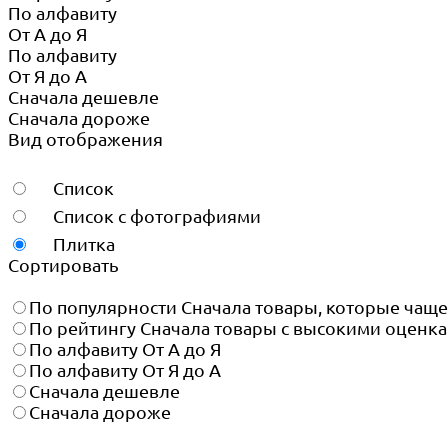
По алфавиту
От А до Я
По алфавиту
От Я до А
Сначала дешевле
Сначала дороже
Вид отображения
Список
Список с фотографиями
Плитка
Сортировать
По популярности
Сначала товары, которые чащ
По рейтингу
Сначала товары с высокими оценк
По алфавиту
От А до Я
По алфавиту
От Я до А
Сначала дешевле
Сначала дороже