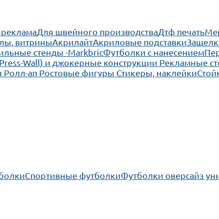
 реклама
Для швейного производства
Дтф печать
Ме
лы, витрины
Акрилайт
Акриловые подставки
Защелк
льные стенды -Markbric
Футболки с нанесением
Пе
(Press-Wall) и джокерные конструкции
Рекламные ст
 Ролл-ап
Ростовые фигуры
Стикеры, наклейки
Стой
тболки
Спортивные футболки
Футболки оверсайз ун