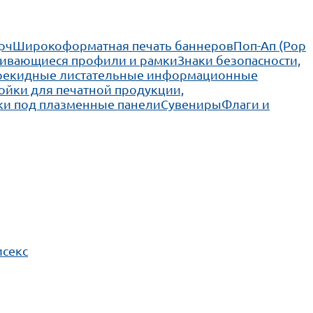
рч
Широкоформатная печать баннеров
Поп-Ап (Pop
ивающиеся профили и рамки
Знаки безопасности,
рекидные листательные информационные
ойки для печатной продукции,
ки под плазменные панели
Сувениры
Флаги и
исекс