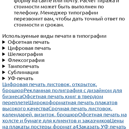
форму на сайте или почту. Расчет тиража и
стоимости может быть выполнен по
телефону. Менеджер типографии
перезвонит вам, чтобы дать точный ответ по
стоимости и срокам.
Используемые виды печати в типографии
Офсетная печать
Цифровая печать
Шелкография
Флексография
Тампопечать
Сублимация
УФ-печать
Цифровая печать листовок, открыток,
брошюр
Рекламная полиграфия с дизайном для
бизнеса
Офсетная печать книг в твердом
переплете
Широкоформатная печать плакатов
высокого качества
Срочная печать листовок,
календарей, визиток, брошюр
Офсетная печать на
холсте и бумаге для клиентов и заказчиков
Цены
на плакаты постеры формат а4
Заказать УФ печать