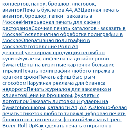
конвертов, папок, брошюр, листовок,
визиток
Печать буклетов А4, А3
Цветная печать
визиток, брошюр, папки - заказать в
Москве
Интерьерная печать для кафе и
ресторанов
Срочная печать каталогов - заказать в
Москве
Послепечатная обработка полиграфии в
Москве
Оперативная полиграфия в
Москве
Изготовление Ролл Ап
дешево
Сувенирная продукция на выбор
купить
Буклеты, лифлеты на дизайнерской
бумаге
Цены на визитные карточки большие
тиражи
Печать полиграфии любого тиража в
краткие сроки
Печать афиш быстрым
способом
Наружная реклама для бизнеса
недорого
Печать журналов для заказчика и
клиентов
Цена на брошюры, буклеты с
логотипом
Заказать листовки и флаеры на
бумаге
Брошюры, каталоги А1, А2, А3
Черно-белая
печать этикеток любого тиража
Цифровая печать
блокнотов с тиснением фольгой
Заказать Пресс
Волл, Roll-Up
Как сделать печать открыток в