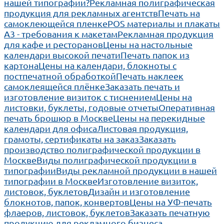
нашей типографии?
Рекламная полиграфическая
продукция для рекламных агентств
Печать на
самоклеющейся пленке
POS материалы и плакаты
А3 - требования к макетам
Рекламная продукция
для кафе и ресторанов
Цены на настольные
календари высокой печати
Печать папок из
картона
Цены на календари, блокноты с
постпечатной обработкой
Печать наклеек
самоклеящейся плёнке
Заказать печать и
изготовление визиток с тиснением
Цены на
листовки, буклеты, годовые отчеты
Оперативная
печать брошюр в Москве
Цены на перекидные
календари для офиса
Листовая продукция,
грамоты, сертификаты на заказ
Заказать
производство полиграфической продукции в
Москве
Виды полиграфической продукции в
типографии
Виды рекламной продукции в нашей
типографии в Москве
Изготовление визиток,
листовок, буклетов
Дизайн и изготовление
блокнотов, папок, конвертов
Цены на УФ-печать
флаеров, листовок, буклетов
Заказать печатную
продукцию для рекламного бизнеса