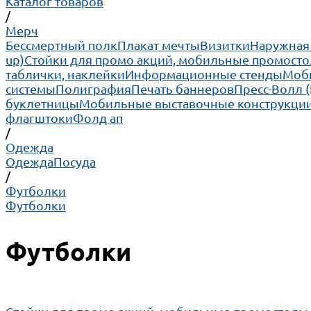
Каталог товаров
/
Мерч
Бессмертный полк
Плакат мечты
Визитки
Наружная
up)
Cтойки для промо акций, мобильные промосто
таблички, наклейки
Информационные стенды
Моби
системы
Полиграфия
Печать баннеров
Пресс-Волл 
буклетницы
Мобильные выставочные конструкции
флагштоки
Фолд ап
/
Одежда
Одежда
Посуда
/
Футболки
Футболки
Футболки