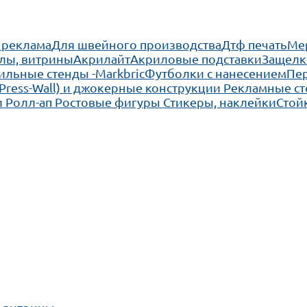
 реклама
Для швейного производства
Дтф печать
Ме
лы, витрины
Акрилайт
Акриловые подставки
Защелк
льные стенды -Markbric
Футболки с нанесением
Пе
(Press-Wall) и джокерные конструкции
Рекламные ст
 Ролл-ап
Ростовые фигуры
Стикеры, наклейки
Стой