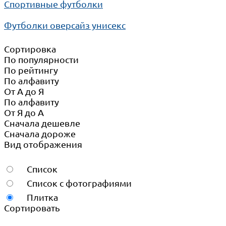
Спортивные футболки
Футболки оверсайз унисекс
Сортировка
По популярности
По рейтингу
По алфавиту
От А до Я
По алфавиту
От Я до А
Сначала дешевле
Сначала дороже
Вид отображения
Список
Список с фотографиями
Плитка
Сортировать