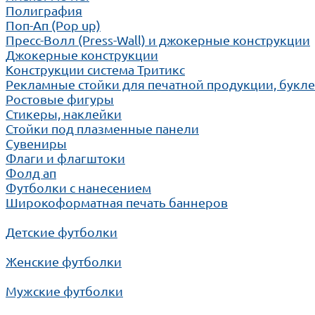
Полиграфия
Поп-Ап (Pop up)
Пресс-Волл (Press-Wall) и джокерные конструкции
Джокерные конструкции
Конструкции система Тритикс
Рекламные стойки для печатной продукции, букл
Ростовые фигуры
Стикеры, наклейки
Стойки под плазменные панели
Сувениры
Флаги и флагштоки
Фолд ап
Футболки с нанесением
Широкоформатная печать баннеров
Детские футболки
Женские футболки
Мужские футболки