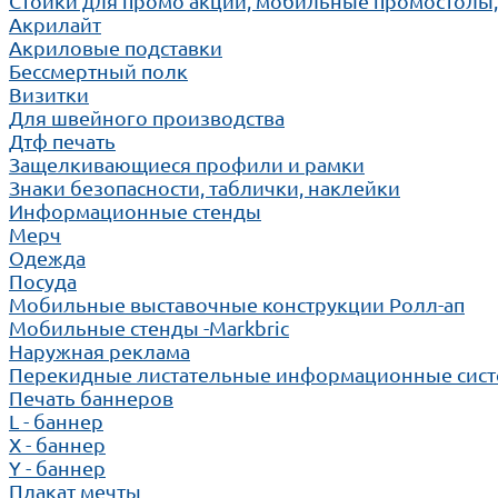
Cтойки для промо акций, мобильные промостолы
Акрилайт
Акриловые подставки
Бессмертный полк
Визитки
Для швейного производства
Дтф печать
Защелкивающиеся профили и рамки
Знаки безопасности, таблички, наклейки
Информационные стенды
Мерч
Одежда
Посуда
Мобильные выставочные конструкции Ролл-ап
Мобильные стенды -Markbric
Наружная реклама
Перекидные листательные информационные сис
Печать баннеров
L - баннер
X - баннер
Y - баннер
Плакат мечты