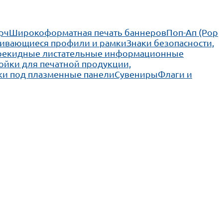
рч
Широкоформатная печать баннеров
Поп-Ап (Pop
ивающиеся профили и рамки
Знаки безопасности,
рекидные листательные информационные
ойки для печатной продукции,
ки под плазменные панели
Сувениры
Флаги и