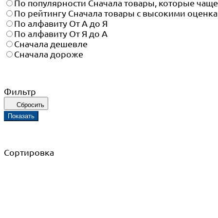
По популярности
Сначала товары, которые чащ
По рейтингу
Сначала товары с высокими оценк
По алфавиту
От А до Я
По алфавиту
От Я до А
Сначала дешевле
Сначала дороже
Фильтр
Сбросить
Показать
Сортировка