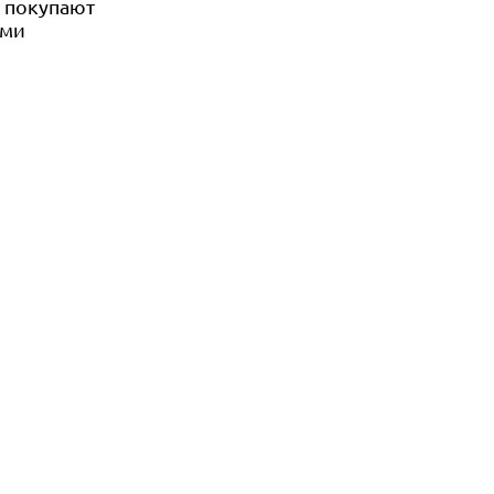
е покупают
ами