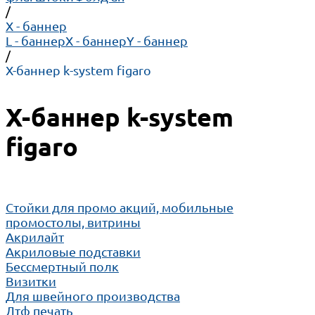
/
X - баннер
L - баннер
X - баннер
Y - баннер
/
Х-баннер k-system figaro
Х-баннер k-system
figaro
Cтойки для промо акций, мобильные
промостолы, витрины
Акрилайт
Акриловые подставки
Бессмертный полк
Визитки
Для швейного производства
Дтф печать