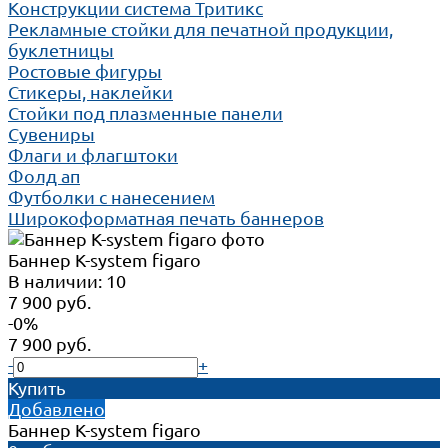
Конструкции система Тритикс
Рекламные стойки для печатной продукции,
буклетницы
Ростовые фигуры
Стикеры, наклейки
Стойки под плазменные панели
Сувениры
Флаги и флагштоки
Фолд ап
Футболки с нанесением
Широкоформатная печать баннеров
Баннер K-system figaro
В наличии: 10
7 900 руб.
-0%
7 900 руб.
-
+
Купить
Добавлено
Баннер K-system figaro