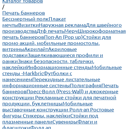
Каталог товаров
/
Печать баннеров
Бессмертный полк
Плакат
мечты
Визитки
Наружная реклама
Для швейного
производства
Дтф печать
Мерч
Широкоформатная
печать баннеров
Поп-Ап (Pop up)
Cтойки для
промо акций, мобильные промостолы,
витрины
Акрилайт
Акриловые
подставки
Защелкивающиеся профили и
рамки
Знаки безопасности, таблички,
наклейки
Информационные стенды
Мобильные
стенды -Markbric
Футболки с
нанесением
Перекидные листательные
информационные системы
Полиграфия
Печать
баннеров
Пресс-Волл (Press-Wall) и джокерные
конструкции
Рекламные стойки для печатной
продукции, буклетницы
Мобильные
выставочные конструкции Ролл-ап
Ростовые
фигуры
Стикеры, наклейки
Стойки под
плазменные панели
Сувениры
Флаги и
флагштоки
Фолд ап