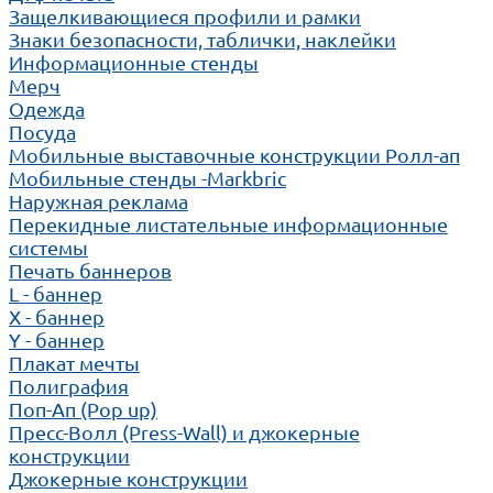
Защелкивающиеся профили и рамки
Знаки безопасности, таблички, наклейки
Информационные стенды
Мерч
Одежда
Посуда
Мобильные выставочные конструкции Ролл-ап
Мобильные стенды -Markbric
Наружная реклама
Перекидные листательные информационные
системы
Печать баннеров
L - баннер
X - баннер
Y - баннер
Плакат мечты
Полиграфия
Поп-Ап (Pop up)
Пресс-Волл (Press-Wall) и джокерные
конструкции
Джокерные конструкции