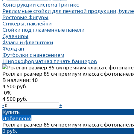
Конструкции система Тритикс
Рекламные стойки для печатной продукции, букл
Ростовые фигуры
Стикеры, наклейки
Стойки под плазменные панели
Сувениры
Флаги и флагштоки
Фолд ап
Футболки с нанесением
Широкоформатная печать баннеров
Ролл ап размер 85 см премиум класса с фотопанел
В наличии: 10
4 500 руб.
-0%
4 500 руб.
-
+
Купить
Добавлено
Ролл ап размер 85 см премиум класса с фотопанел
0 руб.