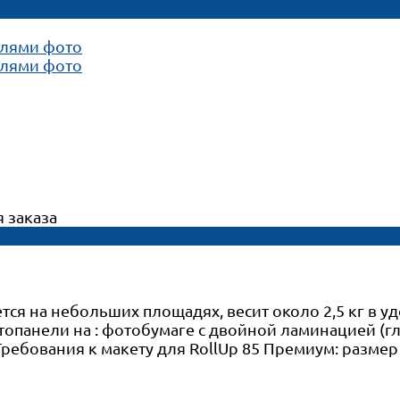
 заказа
тся на небольших площадях, весит около 2,5 кг в у
топанели на : фотобумаге с двойной ламинацией (г
 Требования к макету для RollUp 85 Премиум: размер м