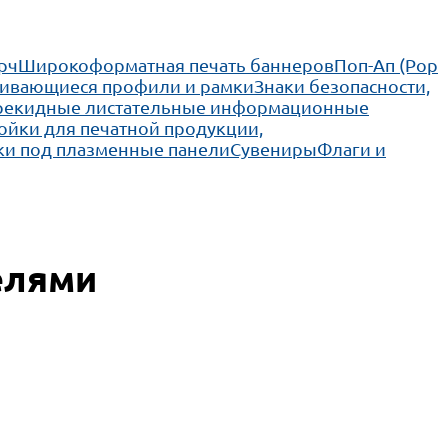
рч
Широкоформатная печать баннеров
Поп-Ап (Pop
ивающиеся профили и рамки
Знаки безопасности,
рекидные листательные информационные
ойки для печатной продукции,
ки под плазменные панели
Сувениры
Флаги и
елями