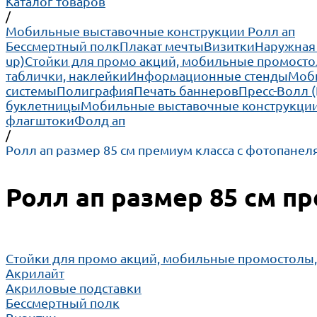
Каталог товаров
/
Мобильные выставочные конструкции Ролл ап
Бессмертный полк
Плакат мечты
Визитки
Наружная
up)
Cтойки для промо акций, мобильные промосто
таблички, наклейки
Информационные стенды
Моби
системы
Полиграфия
Печать баннеров
Пресс-Волл 
буклетницы
Мобильные выставочные конструкции
флагштоки
Фолд ап
/
Ролл ап размер 85 см премиум класса с фотопанел
Ролл ап размер 85 см п
Cтойки для промо акций, мобильные промостолы
Акрилайт
Акриловые подставки
Бессмертный полк