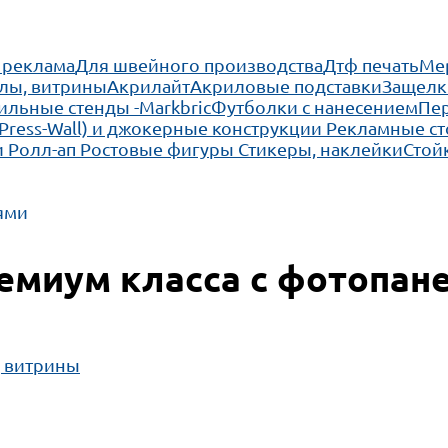
 реклама
Для швейного производства
Дтф печать
Ме
лы, витрины
Акрилайт
Акриловые подставки
Защелк
льные стенды -Markbric
Футболки с нанесением
Пе
(Press-Wall) и джокерные конструкции
Рекламные ст
 Ролл-ап
Ростовые фигуры
Стикеры, наклейки
Стой
ями
ремиум класса с фотопан
, витрины