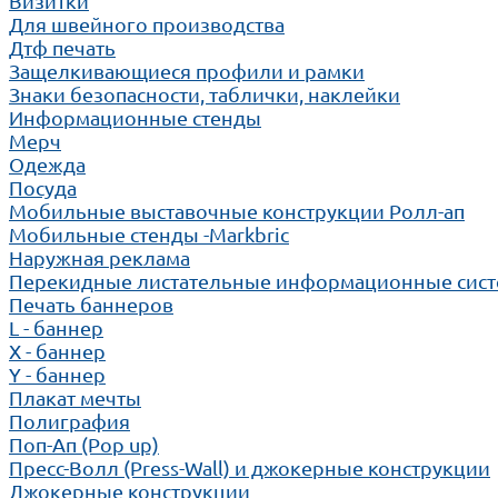
Визитки
Для швейного производства
Дтф печать
Защелкивающиеся профили и рамки
Знаки безопасности, таблички, наклейки
Информационные стенды
Мерч
Одежда
Посуда
Мобильные выставочные конструкции Ролл-ап
Мобильные стенды -Markbric
Наружная реклама
Перекидные листательные информационные сис
Печать баннеров
L - баннер
X - баннер
Y - баннер
Плакат мечты
Полиграфия
Поп-Ап (Pop up)
Пресс-Волл (Press-Wall) и джокерные конструкции
Джокерные конструкции