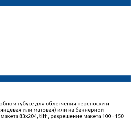
добном тубусе для облегчения переноски и
лянцевая или матовая) или на баннерной
акета 83х204, tiff , разрешение макета 100 - 150