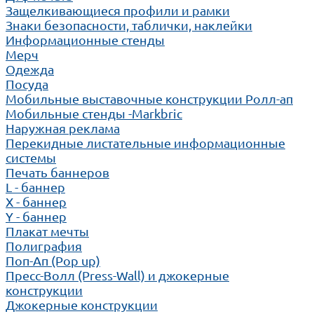
Защелкивающиеся профили и рамки
Знаки безопасности, таблички, наклейки
Информационные стенды
Мерч
Одежда
Посуда
Мобильные выставочные конструкции Ролл-ап
Мобильные стенды -Markbric
Наружная реклама
Перекидные листательные информационные
системы
Печать баннеров
L - баннер
X - баннер
Y - баннер
Плакат мечты
Полиграфия
Поп-Ап (Pop up)
Пресс-Волл (Press-Wall) и джокерные
конструкции
Джокерные конструкции