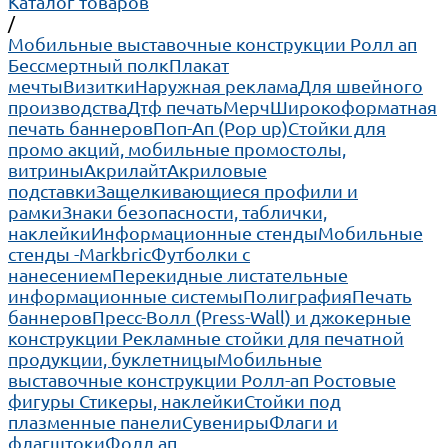
Каталог товаров
/
Мобильные выставочные конструкции Ролл ап
Бессмертный полк
Плакат
мечты
Визитки
Наружная реклама
Для швейного
производства
Дтф печать
Мерч
Широкоформатная
печать баннеров
Поп-Ап (Pop up)
Cтойки для
промо акций, мобильные промостолы,
витрины
Акрилайт
Акриловые
подставки
Защелкивающиеся профили и
рамки
Знаки безопасности, таблички,
наклейки
Информационные стенды
Мобильные
стенды -Markbric
Футболки с
нанесением
Перекидные листательные
информационные системы
Полиграфия
Печать
баннеров
Пресс-Волл (Press-Wall) и джокерные
конструкции
Рекламные стойки для печатной
продукции, буклетницы
Мобильные
выставочные конструкции Ролл-ап
Ростовые
фигуры
Стикеры, наклейки
Стойки под
плазменные панели
Сувениры
Флаги и
флагштоки
Фолд ап