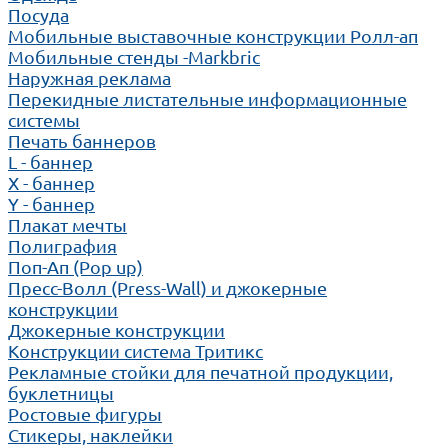
Посуда
Мобильные выставочные конструкции Ролл-ап
Мобильные стенды -Markbric
Наружная реклама
Перекидные листательные информационные
системы
Печать баннеров
L - баннер
X - баннер
Y - баннер
Плакат мечты
Полиграфия
Поп-Ап (Pop up)
Пресс-Волл (Press-Wall) и джокерные
конструкции
Джокерные конструкции
Конструкции система Тритикс
Рекламные стойки для печатной продукции,
буклетницы
Ростовые фигуры
Стикеры, наклейки