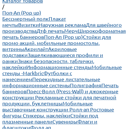
Каталог товаров
/
Поп-Ап (Pop up)
Бессмертный полк
Плакат
мечты
Визитки
Наружная реклама
Для швейного
производства
Дтф печать
Мерч
Широкоформатная
печать баннеров
Поп-Ап (Pop up)
Cтойки для
промо акций, мобильные промостолы,
витрины
Акрилайт
Акриловые
подставки
Защелкивающиеся профили и
рамки
Знаки безопасности, таблички,
наклейки
Информационные стенды
Мобильные
стенды -Markbric
Футболки с
нанесением
Перекидные листательные
информационные системы
Полиграфия
Печать
баннеров
Пресс-Волл (Press-Wall) и джокерные
конструкции
Рекламные стойки для печатной
продукции, буклетницы
Мобильные
выставочные конструкции Ролл-ап
Ростовые
фигуры
Стикеры, наклейки
Стойки под
плазменные панели
Сувениры
Флаги и
флагштоки
Фолд ап