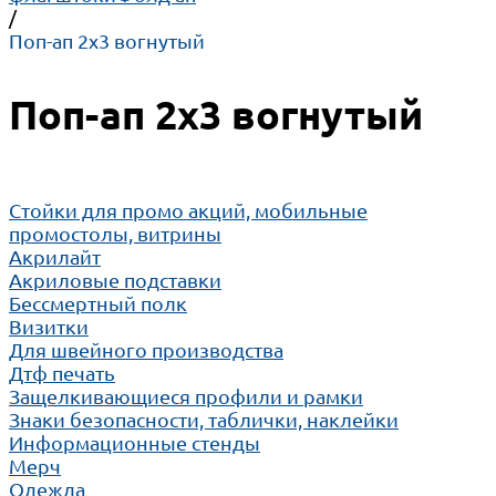
/
Поп-ап 2x3 вогнутый
Поп-ап 2x3 вогнутый
Cтойки для промо акций, мобильные
промостолы, витрины
Акрилайт
Акриловые подставки
Бессмертный полк
Визитки
Для швейного производства
Дтф печать
Защелкивающиеся профили и рамки
Знаки безопасности, таблички, наклейки
Информационные стенды
Мерч
Одежда