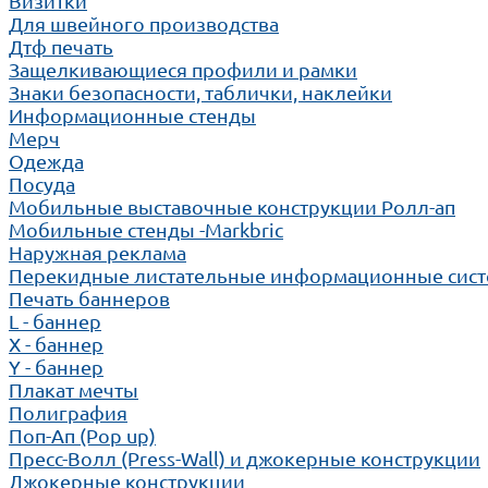
Визитки
Для швейного производства
Дтф печать
Защелкивающиеся профили и рамки
Знаки безопасности, таблички, наклейки
Информационные стенды
Мерч
Одежда
Посуда
Мобильные выставочные конструкции Ролл-ап
Мобильные стенды -Markbric
Наружная реклама
Перекидные листательные информационные сис
Печать баннеров
L - баннер
X - баннер
Y - баннер
Плакат мечты
Полиграфия
Поп-Ап (Pop up)
Пресс-Волл (Press-Wall) и джокерные конструкции
Джокерные конструкции