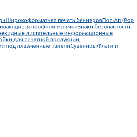
рч
Широкоформатная печать баннеров
Поп-Ап (Pop
ивающиеся профили и рамки
Знаки безопасности,
рекидные листательные информационные
ойки для печатной продукции,
ки под плазменные панели
Сувениры
Флаги и