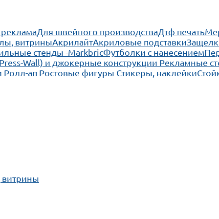
 реклама
Для швейного производства
Дтф печать
Ме
лы, витрины
Акрилайт
Акриловые подставки
Защелк
льные стенды -Markbric
Футболки с нанесением
Пе
(Press-Wall) и джокерные конструкции
Рекламные ст
 Ролл-ап
Ростовые фигуры
Стикеры, наклейки
Стой
, витрины