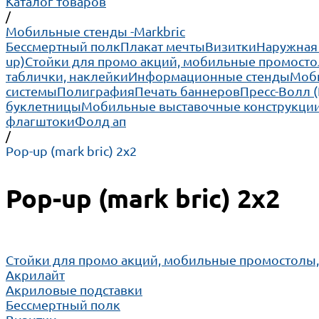
Каталог товаров
/
Мобильные стенды -Markbric
Бессмертный полк
Плакат мечты
Визитки
Наружная
up)
Cтойки для промо акций, мобильные промосто
таблички, наклейки
Информационные стенды
Моби
системы
Полиграфия
Печать баннеров
Пресс-Волл 
буклетницы
Мобильные выставочные конструкции
флагштоки
Фолд ап
/
Pop-up (mark bric) 2х2
Pop-up (mark bric) 2х2
Cтойки для промо акций, мобильные промостолы
Акрилайт
Акриловые подставки
Бессмертный полк