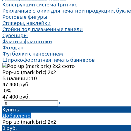
Конструкции система Тритикс
Рекламные стойки для печатной продукции, букл
Ростовые фигуры
Стикеры, наклейки
Стойки под плазменные панели
Сувениры
Флаги и флагштоки
Фолд ап
Футболки с нанесением
Широкоформатная печать баннеров
Pop-up (mark bric) 2х2
В наличии: 10
47 400 руб.
-0%
47 400 руб.
-
+
Купить
Добавлено
Pop-up (mark bric) 2х2
0 руб.