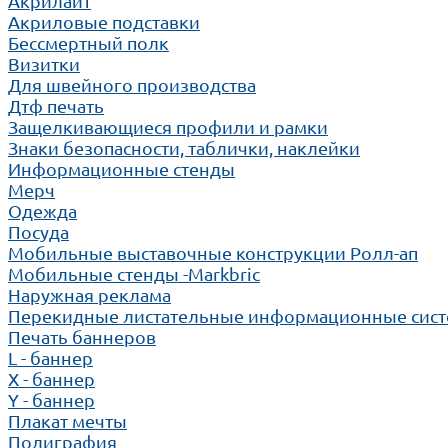
Акрилайт
Акриловые подставки
Бессмертный полк
Визитки
Для швейного производства
Дтф печать
Защелкивающиеся профили и рамки
Знаки безопасности, таблички, наклейки
Информационные стенды
Мерч
Одежда
Посуда
Мобильные выставочные конструкции Ролл-ап
Мобильные стенды -Markbric
Наружная реклама
Перекидные листательные информационные сис
Печать баннеров
L - баннер
X - баннер
Y - баннер
Плакат мечты
Полиграфия