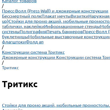
Каталог товаров
/
Пресс-Волл (Press-Wall) и джокерные конструкции
Бессмертный полк
Плакат мечты
Визитки
Наружная
up)
Cтойки для промо акций, мобильные промосто
таблички, наклейки
Информационные стенды
Моби
системы
Полиграфия
Печать баннеров
Пресс-Волл 
буклетницы
Мобильные выставочные конструкции
флагштоки
Фолд ап
/
Конструкции система Тритикс
Джокерные конструкции
Конструкции система Три
/
Тритикс
Тритикс
Cтойки для промо акций, мобильные промостолы