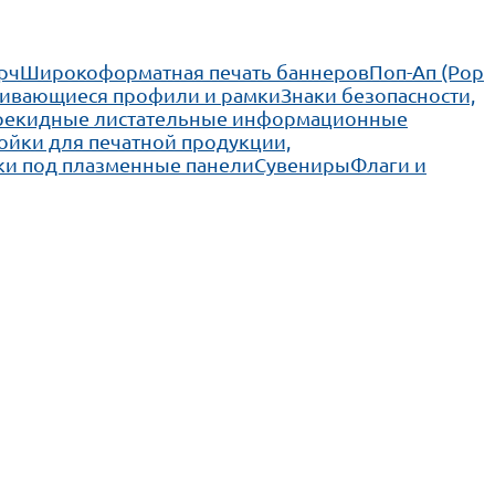
рч
Широкоформатная печать баннеров
Поп-Ап (Pop
ивающиеся профили и рамки
Знаки безопасности,
рекидные листательные информационные
ойки для печатной продукции,
ки под плазменные панели
Сувениры
Флаги и