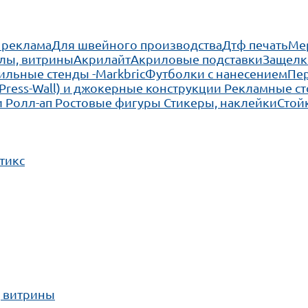
 реклама
Для швейного производства
Дтф печать
Ме
лы, витрины
Акрилайт
Акриловые подставки
Защелк
льные стенды -Markbric
Футболки с нанесением
Пе
(Press-Wall) и джокерные конструкции
Рекламные ст
 Ролл-ап
Ростовые фигуры
Стикеры, наклейки
Стой
тикс
, витрины