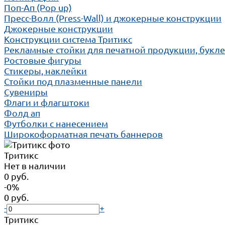
Поп-Ап (Pop up)
Пресс-Волл (Press-Wall) и джокерные конструкции
Джокерные конструкции
Конструкции система Тритикс
Рекламные стойки для печатной продукции, букл
Ростовые фигуры
Стикеры, наклейки
Стойки под плазменные панели
Сувениры
Флаги и флагштоки
Фолд ап
Футболки с нанесением
Широкоформатная печать баннеров
Тритикс
Нет в наличии
0 руб.
-0%
0 руб.
-
+
Тритикс