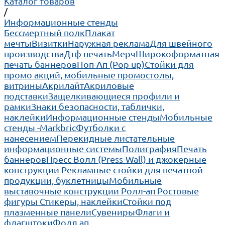
Каталог товаров
/
Информационные стенды
Бессмертный полк
Плакат
мечты
Визитки
Наружная реклама
Для швейного
производства
Дтф печать
Мерч
Широкоформатная
печать баннеров
Поп-Ап (Pop up)
Cтойки для
промо акций, мобильные промостолы,
витрины
Акрилайт
Акриловые
подставки
Защелкивающиеся профили и
рамки
Знаки безопасности, таблички,
наклейки
Информационные стенды
Мобильные
стенды -Markbric
Футболки с
нанесением
Перекидные листательные
информационные системы
Полиграфия
Печать
баннеров
Пресс-Волл (Press-Wall) и джокерные
конструкции
Рекламные стойки для печатной
продукции, буклетницы
Мобильные
выставочные конструкции Ролл-ап
Ростовые
фигуры
Стикеры, наклейки
Стойки под
плазменные панели
Сувениры
Флаги и
флагштоки
Фолд ап