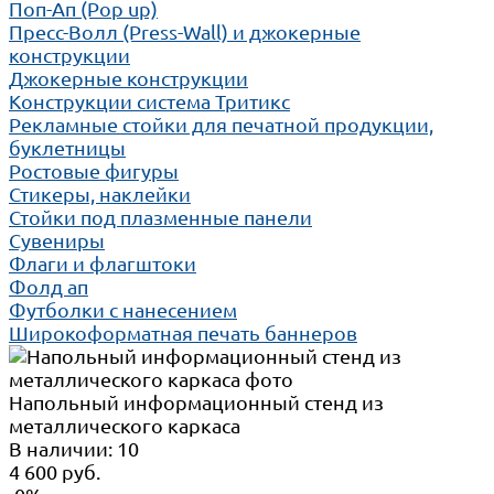
Поп-Ап (Pop up)
Пресс-Волл (Press-Wall) и джокерные
конструкции
Джокерные конструкции
Конструкции система Тритикс
Рекламные стойки для печатной продукции,
буклетницы
Ростовые фигуры
Стикеры, наклейки
Стойки под плазменные панели
Сувениры
Флаги и флагштоки
Фолд ап
Футболки с нанесением
Широкоформатная печать баннеров
Напольный информационный стенд из
металлического каркаса
В наличии: 10
4 600 руб.