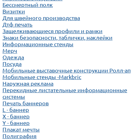
Бессмертный полк
Визитки
Для швейного производства
Дтф печать
Защелкивающиеся профили и рамки
Знаки безопасности, таблички, наклейки
Информационные стенды
Мерч
Одежда
Посуда
Мобильные выставочные конструкции Ролл-ап
Мобильные стенды -Markbric
Наружная реклама
Перекидные листательные информационные
системы
Печать баннеров
L - баннер
X - баннер
Y - баннер
Плакат мечты
Полиграфия