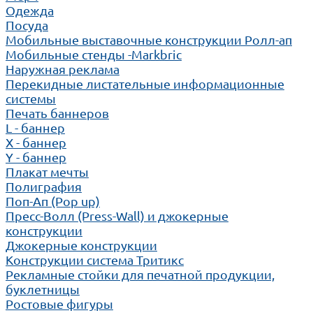
Одежда
Посуда
Мобильные выставочные конструкции Ролл-ап
Мобильные стенды -Markbric
Наружная реклама
Перекидные листательные информационные
системы
Печать баннеров
L - баннер
X - баннер
Y - баннер
Плакат мечты
Полиграфия
Поп-Ап (Pop up)
Пресс-Волл (Press-Wall) и джокерные
конструкции
Джокерные конструкции
Конструкции система Тритикс
Рекламные стойки для печатной продукции,
буклетницы
Ростовые фигуры