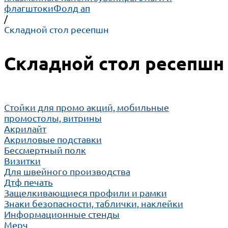
флагштоки
Фолд ап
/
Складной стол ресепшн
Складной стол ресепшн
Cтойки для промо акций, мобильные
промостолы, витрины
Акрилайт
Акриловые подставки
Бессмертный полк
Визитки
Для швейного производства
Дтф печать
Защелкивающиеся профили и рамки
Знаки безопасности, таблички, наклейки
Информационные стенды
Мерч