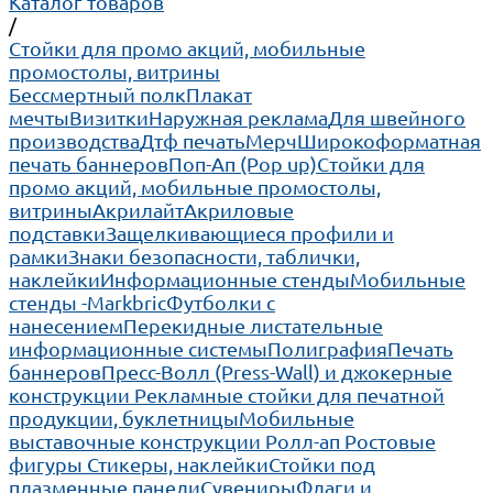
Каталог товаров
/
Cтойки для промо акций, мобильные
промостолы, витрины
Бессмертный полк
Плакат
мечты
Визитки
Наружная реклама
Для швейного
производства
Дтф печать
Мерч
Широкоформатная
печать баннеров
Поп-Ап (Pop up)
Cтойки для
промо акций, мобильные промостолы,
витрины
Акрилайт
Акриловые
подставки
Защелкивающиеся профили и
рамки
Знаки безопасности, таблички,
наклейки
Информационные стенды
Мобильные
стенды -Markbric
Футболки с
нанесением
Перекидные листательные
информационные системы
Полиграфия
Печать
баннеров
Пресс-Волл (Press-Wall) и джокерные
конструкции
Рекламные стойки для печатной
продукции, буклетницы
Мобильные
выставочные конструкции Ролл-ап
Ростовые
фигуры
Стикеры, наклейки
Стойки под
плазменные панели
Сувениры
Флаги и