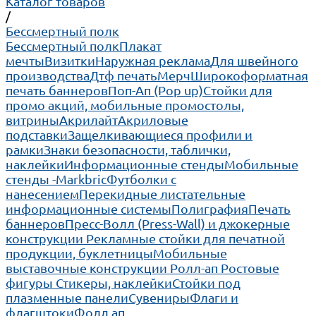
Каталог товаров
/
Бессмертный полк
Бессмертный полк
Плакат
мечты
Визитки
Наружная реклама
Для швейного
производства
Дтф печать
Мерч
Широкоформатная
печать баннеров
Поп-Ап (Pop up)
Cтойки для
промо акций, мобильные промостолы,
витрины
Акрилайт
Акриловые
подставки
Защелкивающиеся профили и
рамки
Знаки безопасности, таблички,
наклейки
Информационные стенды
Мобильные
стенды -Markbric
Футболки с
нанесением
Перекидные листательные
информационные системы
Полиграфия
Печать
баннеров
Пресс-Волл (Press-Wall) и джокерные
конструкции
Рекламные стойки для печатной
продукции, буклетницы
Мобильные
выставочные конструкции Ролл-ап
Ростовые
фигуры
Стикеры, наклейки
Стойки под
плазменные панели
Сувениры
Флаги и
флагштоки
Фолд ап