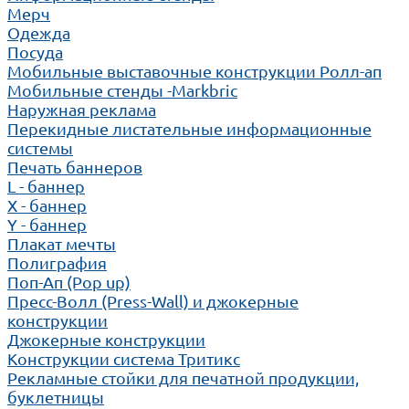
Мерч
Одежда
Посуда
Мобильные выставочные конструкции Ролл-ап
Мобильные стенды -Markbric
Наружная реклама
Перекидные листательные информационные
системы
Печать баннеров
L - баннер
X - баннер
Y - баннер
Плакат мечты
Полиграфия
Поп-Ап (Pop up)
Пресс-Волл (Press-Wall) и джокерные
конструкции
Джокерные конструкции
Конструкции система Тритикс
Рекламные стойки для печатной продукции,
буклетницы